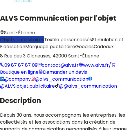
ALVS Communication par l'objet
Saint-Étienne
Objets publicitaires
Textile personnalisés
Stimulation et
Fidélisation
Marquage publicitaire
Goodies
Cadeaux
8 Rue des 3 Glorieuses
, 42000 Saint-Étienne
09 87 87 87 09
contact@alvs.fr
www.alvs.fr/
Boutique en ligne
Demander un devis
@company
@alvs_communication
@ALVS.objet.publicitaire
@@alvs_communication
Description
Depuis 30 ans, nous accompagnons les entreprises, les
collectivités et les associations dans la création de
supports de communication personnalisés à leur image.