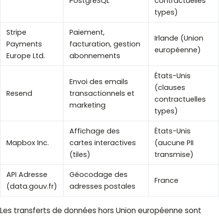
PostgreSQL
contractuelles
types)
Stripe
Paiement,
Irlande (Union
Payments
facturation, gestion
européenne)
Europe Ltd.
abonnements
États-Unis
Envoi des emails
(clauses
Resend
transactionnels et
contractuelles
marketing
types)
Affichage des
États-Unis
Mapbox Inc.
cartes interactives
(aucune PII
(tiles)
transmise)
API Adresse
Géocodage des
France
(data.gouv.fr)
adresses postales
Les transferts de données hors Union européenne sont